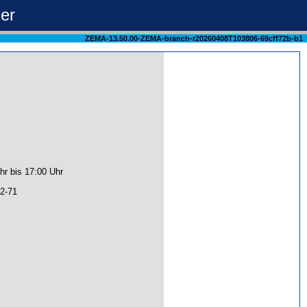
ger
ZEMA-13.50.00-ZEMA-branch-r20260408T103806-69cff72b-b1
hr bis 17:00 Uhr
2-71