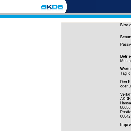
Bitte 
Benut
Passw
Betri
Montag
Wartu
Täglic
Den K
oder 
Verfa
AKDB 
Hansa
80686
Postf
80042
Impr